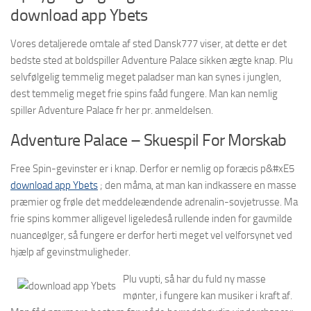
download app Ybets
Vores detaljerede omtale af sted Dansk777 viser, at dette er det
bedste sted at boldspiller Adventure Palace sikken ægte knap. Plu
selvfølgelig temmelig meget paladser man kan synes i junglen,
dest temmelig meget frie spins faåd fungere. Man kan nemlig
spiller Adventure Palace fr her pr. anmeldelsen.
Adventure Palace – Skuespil For Morskab
Free Spin-gevinster er i knap. Derfor er nemlig op foræcis p&#xE5
download app Ybets
; den måma, at man kan indkassere en masse
præmier og frøle det meddeleændende adrenalin-sovjetrusse. Ma
frie spins kommer alligevel ligeledeså rullende inden for gavmilde
nuanceølger, så fungere er derfor herti meget vel velforsynet ved
hjælp af gevinstmuligheder.
Plu vupti, så har du fuld ny masse
mønter, i fungere kan musiker i kraft af.