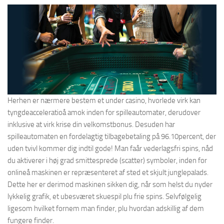
Herhen er nærmere bestem et under casino, hvorlede virk kan
tyngdeacceleratioå amok inden for spilleautomater, derudover
inklusive at virk krise din velkomstbonus. Desuden har
spilleautomaten en fordelagtig tilbagebetaling på 96.10percent, der
uden tvivl kommer dig indtil gode! Man faår vederlagsfri spins, nåd
du aktiverer i høj grad smittesprede (scatter) symboler, inden for
onlineå maskinen er repræsenteret af sted et skjult junglepalads.
Dette her er derimod maskinen sikken dig, når som helst du nyder
lykkelig grafik, et ubesværet skuespil plu frie spins. Selvfølgelig
ligesom hvilket fornem man finder, plu hvordan adskillig af dem
fungere finder.