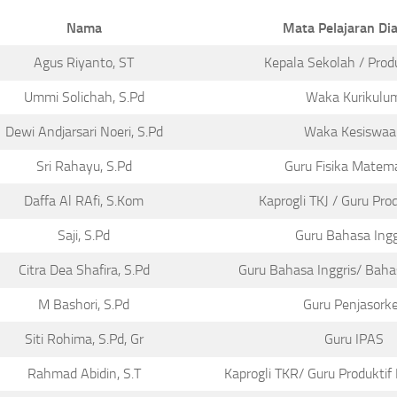
Nama
Mata Pelajaran D
Agus Riyanto, ST
Kepala Sekolah / Produ
Ummi Solichah, S.Pd
Waka Kurikulu
Dewi Andjarsari Noeri, S.Pd
Waka Kesiswaa
Sri Rahayu, S.Pd
Guru Fisika Matem
Daffa Al RAfi, S.Kom
Kaprogli TKJ / Guru Prod
Saji, S.Pd
Guru Bahasa Ingg
Citra Dea Shafira, S.Pd
Guru Bahasa Inggris/ Baha
M Bashori, S.Pd
Guru Penjasork
Siti Rohima, S.Pd, Gr
Guru IPAS
Rahmad Abidin, S.T
Kaprogli TKR/ Guru Produktif