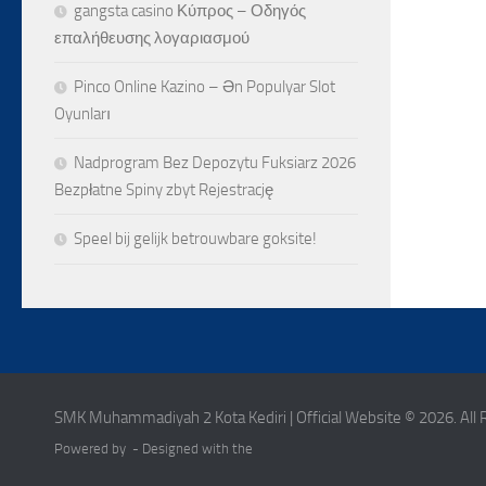
gangsta casino Κύπρος – Οδηγός
επαλήθευσης λογαριασμού
Pinco Online Kazino – Ən Populyar Slot
Oyunları
Nadprogram Bez Depozytu Fuksiarz 2026
Bezpłatne Spiny zbyt Rejestrację
Speel bij gelijk betrouwbare goksite!
SMK Muhammadiyah 2 Kota Kediri | Official Website © 2026. All 
Powered by - Designed with the