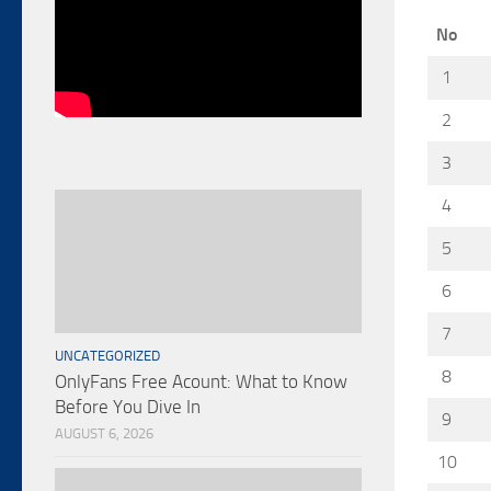
No
1
2
3
4
5
6
7
UNCATEGORIZED
8
OnlyFans Free Acount: What to Know
Before You Dive In
9
AUGUST 6, 2026
10