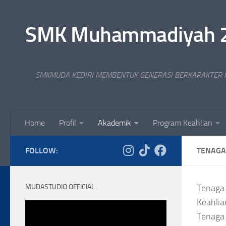
Skip to content
SMK Muhammadiyah 2 Ko
SMKMUDA KEDIRI MEMBENTUK GENERASI BERKARAKTER I
Home
Profil
Akademik
Program Keahlian
FOLLOW:
TENAGA
MUDASTUDIO OFFICIAL
Tenaga 
Keahlia
Tenaga