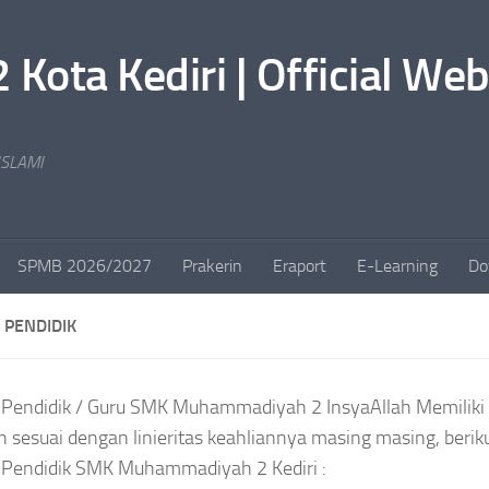
ta Kediri | Official Web
SLAMI
SPMB 2026/2027
Prakerin
Eraport
E-Learning
Do
 PENDIDIK
Pendidik / Guru SMK Muhammadiyah 2 InsyaAllah Memiliki
n sesuai dengan linieritas keahliannya masing masing, ber
 Pendidik SMK Muhammadiyah 2 Kediri :