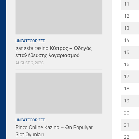
11
12
13
14
UNCATEGORIZED
gangsta casino Κύπρος – Οδηγός
15
επαλήθευσης λογαριασμού
AUGUST 6, 2026
16
17
18
19
20
UNCATEGORIZED
21
Pinco Online Kazino – Ən Populyar
Slot Oyunları
22