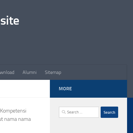
site
wnload
Alumni
Sitemap
MORE
Search
 Kompetensi
for:
ikut nama nama