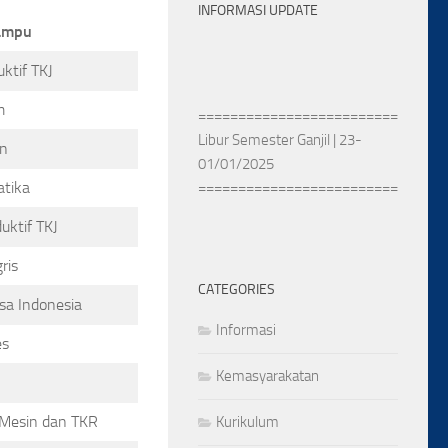
INFORMASI UPDATE
iampu
ktif TKJ
==========================
m
Libur Semester Ganjil | 23-
n
01/01/2025
==========================
atika
==========================
uktif TKJ
Semester Genap |02-01-2025
ris
==========================
CATEGORIES
sa Indonesia
Informasi
es
Kemasyarakatan
 Mesin dan TKR
Kurikulum