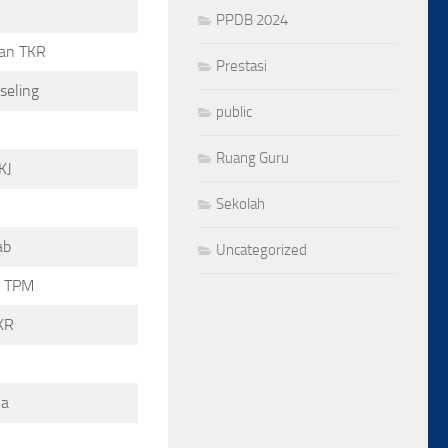
PPDB 2024
dan TKR
Prestasi
seling
public
Ruang Guru
KJ
Sekolah
ab
Uncategorized
u TPM
KR
ka