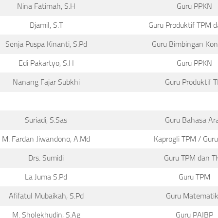
Nina Fatimah, S.H
Guru PPKN
Djamil, S.T
Guru Produktif TPM 
Senja Puspa Kinanti, S.Pd
Guru Bimbingan Kon
Edi Pakartyo, S.H
Guru PPKN
Nanang Fajar Subkhi
Guru Produktif T
Suriadi, S.Sas
Guru Bahasa Ar
M. Fardan Jiwandono, A.Md
Kaprogli TPM / Gur
Drs. Sumidi
Guru TPM dan T
La Juma S.Pd
Guru TPM
Afifatul Mubaikah, S.Pd
Guru Matemati
M. Sholekhudin, S.Ag
Guru PAIBP