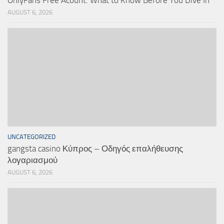
AUGUST 6, 2026
UNCATEGORIZED
gangsta casino Κύπρος – Οδηγός επαλήθευσης
λογαριασμού
AUGUST 6, 2026