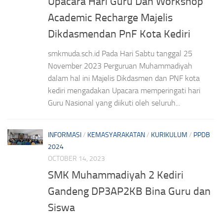
Upacara Hari Guru Dan Workshop
Academic Recharge Majelis
Dikdasmendan PnF Kota Kediri
smkmuda.sch.id Pada Hari Sabtu tanggal 25
November 2023 Perguruan Muhammadiyah
dalam hal ini Majelis Dikdasmen dan PNF kota
kediri mengadakan Upacara memperingati hari
Guru Nasional yang diikuti oleh seluruh...
INFORMASI
/
KEMASYARAKATAN
/
KURIKULUM
/
PPDB
2024
OCTOBER 14, 2023
SMK Muhammadiyah 2 Kediri
Gandeng DP3AP2KB Bina Guru dan
Siswa