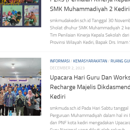
SMK Muhammadiyah 2 Kediri
smkmudakediri.sch.id Tanggal 30 Novem
Sholat dhuhur SMK Muhammadiyah 2 kedir
Tim Penilaian Kinerja Kepala Sekolah dar
Provinsi Wilayah Kediri, Bapak Drs. Imam Sa
INFORMASI
/
KEMASYARAKATAN
/
RUANG GU
DECEMBER 2, 2023
Upacara Hari Guru Dan Work
Recharge Majelis Dikdasmen
Kediri
smkmuda.sch.id Pada Hari Sabtu tangga
Perguruan Muhammadiyah dalam hal ini 
dan PNF kota kediri mengadakan Upacara
Guru Nasional yang diikuti oleh seluruh...