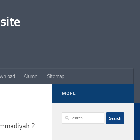
site
wnload
Alumni
Sitemap
MORE
Search
for:
ammadiyah 2
==========================
Libur Semester Ganjil | 23-