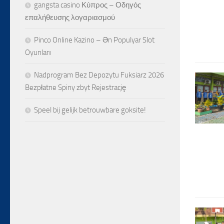
gangsta casino Κύπρος – Οδηγός
επαλήθευσης λογαριασμού
Pinco Online Kazino – Ən Populyar Slot
Oyunları
Nadprogram Bez Depozytu Fuksiarz 2026
Bezpłatne Spiny zbyt Rejestrację
Speel bij gelijk betrouwbare goksite!