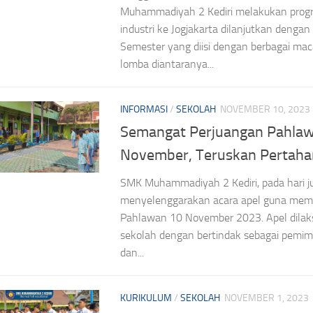
Muhammadiyah 2 Kediri melakukan prog
industri ke Jogjakarta dilanjutkan denga
Semester yang diisi dengan berbagai m
lomba diantaranya...
INFORMASI
/
SEKOLAH
NOVEMBER 10, 2023
Semangat Perjuangan Pahla
November, Teruskan Pertaha
SMK Muhammadiyah 2 Kediri, pada hari 
menyelenggarakan acara apel guna mempe
Pahlawan 10 November 2023. Apel dilak
sekolah dengan bertindak sebagai pemimp
dan...
KURIKULUM
/
SEKOLAH
NOVEMBER 1, 2023