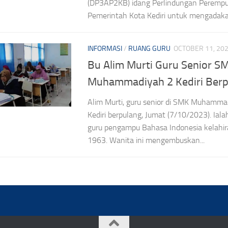
(DP3AP2KB) idang Perlindungan Peremp
Pemerintah Kota Kediri untuk mengadaka
INFORMASI
/
RUANG GURU
OCTOBER 11, 20
Bu Alim Murti Guru Senior S
Muhammadiyah 2 Kediri Berp
Alim Murti, guru senior di SMK Muhamm
Kediri berpulang, Jumat (7/10/2023). Iala
guru pengampu Bahasa Indonesia kelahi
1963. Wanita ini mengembuskan...