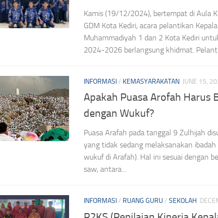
Kamis (19/12/2024), bertempat di Aula 
GDM Kota Kediri, acara pelantikan Kepal
Muhammadiyah 1 dan 2 Kota Kediri untu
2024-2026 berlangsung khidmat. Pelantika
INFORMASI
/
KEMASYARAKATAN
JUNE 15, 2
Apakah Puasa Arofah Harus
dengan Wukuf?
Puasa Arafah pada tanggal 9 Zulhijah di
yang tidak sedang melaksanakan ibadah H
wukuf di Arafah). Hal ini sesuai dengan b
saw, antara...
INFORMASI
/
RUANG GURU
/
SEKOLAH
DECEM
P2KS (Penilaian Kinerja Kepal