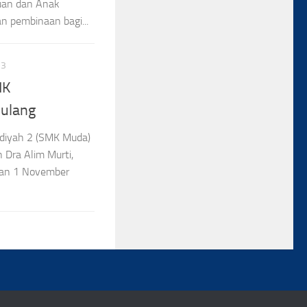
uan dan Anak
n pembinaan bagi...
23
MK
ulang
adiyah 2 (SMK Muda)
h Dra Alim Murti,
ran 1 November