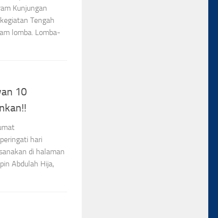
ram Kunjungan
n kegiatan Tengah
acam lomba. Lomba-
wan 10
nkan!!
jumat
ringati hari
sanakan di halaman
in Abdulah Hija,