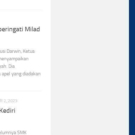
eringati Milad
si Darwin, Ketua
 menyampaikan
ah. Dia
 apel yang diadakan
 2, 2023
ediri
belumnya SMK