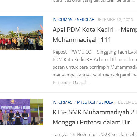
INFORMASI
/
SEKOLAH
DECEMBER 2, 2023
Apel PDM Kota Kediri – Memp
Muhammadiyah 111
Repost- PWMU.CO – Singgung Teori Evolu
PDM Kota Kediri KH Achmad Khoiruddin
pesan untuk para pemimpin Muhammadiy
menyampaikannya saat menjadi pembina
Pimpinan Daerah...
INFORMASI
/
PRESTASI
/
SEKOLAH
DECEMBER
KTS- SMK Muhammadiyah 2 K
Menggali Potensi dalam Diri
Tanggal 15 November 2023 Setelah se