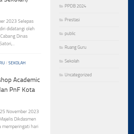
PPDB 2024
Prestasi
ber 2023 Selepas
i didatangi oleh
public
i Cabang Dinas
tori,...
Ruang Guru
Sekolah
RU
/
SEKOLAH
Uncategorized
shop Academic
dan PnF Kota
l 25 November 2023
Majelis Dikdasmen
 memperingati hari