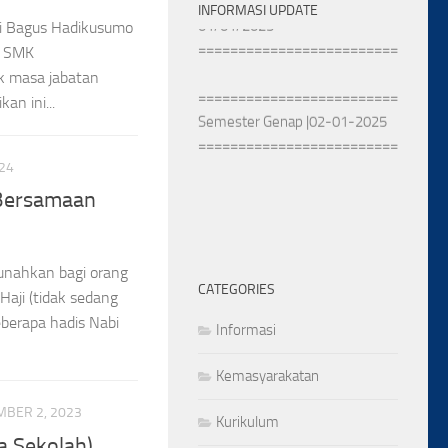
01/01/2025
INFORMASI UPDATE
Ki Bagus Hadikusumo
==========================
a SMK
k masa jabatan
==========================
n ini...
Semester Genap |02-01-2025
==========================
024
 Bersamaan
sunahkan bagi orang
CATEGORIES
aji (tidak sedang
eberapa hadis Nabi
Informasi
Kemasyarakatan
BER 2, 2023
Kurikulum
a Sekolah)