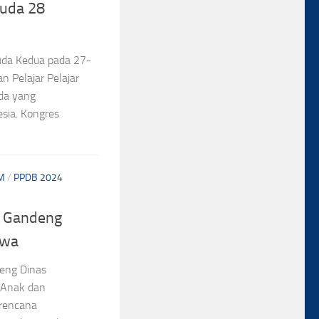
uda 28
da Kedua pada 27-
n Pelajar Pelajar
uda yang
esia. Kongres
M
/
PPDB 2024
 Gandeng
swa
eng Dinas
 Anak dan
rencana