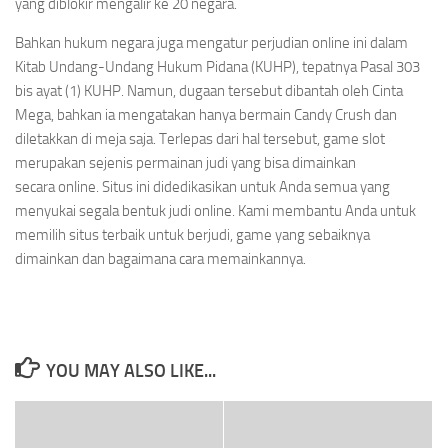
yang diblokir mengalir ke 20 negara.
Bahkan hukum negara juga mengatur perjudian online ini dalam
Kitab Undang-Undang Hukum Pidana (KUHP), tepatnya Pasal 303
bis ayat (1) KUHP. Namun, dugaan tersebut dibantah oleh Cinta
Mega, bahkan ia mengatakan hanya bermain Candy Crush dan
diletakkan di meja saja. Terlepas dari hal tersebut, game slot
merupakan sejenis permainan judi yang bisa dimainkan
secara online. Situs ini didedikasikan untuk Anda semua yang
menyukai segala bentuk judi online. Kami membantu Anda untuk
memilih situs terbaik untuk berjudi, game yang sebaiknya
dimainkan dan bagaimana cara memainkannya.
YOU MAY ALSO LIKE...