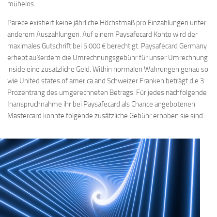
mühelos.
Parece existiert keine jährliche Höchstmaß pro Einzahlungen unter
anderem Auszahlungen. Auf einem Paysafecard Konto wird der
maximales Gutschrift bei 5.000 € berechtigt. Paysafecard Germany
erhebt außerdem die Umrechnungsgebühr für unser Umrechnung
inside eine zusätzliche Geld. Within normalen Währungen genau so
wie United states of america and Schweizer Franken beträgt die 3
Prozentrang des umgerechneten Betrags. Für jedes nachfolgende
Inanspruchnahme ihr bei Paysafecard als Chance angebotenen
Mastercard konnte folgende zusätzliche Gebühr erhoben sie sind.