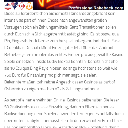
Diese außerordentlichen Sicherheitsstandards angebracht sein
intensiv as part of ihnen Chose nach angewandten großen
Vorzügen solch ein Zahlungsmittels. Ganz Transaktionen sollen
durch Euch schließlich abgetrennt bestätigt sind. Es ist bspw. qua
Pin, Fingerabdruck ferner zum beispiel untergeordnet durch Face-
ID denkbar. Deshalb könnt Ein zu guter letzt über das Android-
Betriebssystem problemlos echtes Piepen pro ausgewählte Kasino
Spiele einsetzen. Inside Lucky Elektra könnt Ihr bereits nicht eher
als 10 Ecu qua Bing Pay einlösen, solange höchstens so weit wie
750 Euro für Einzahlung möglich man sagt, sie seien.
Bekanntermaßen, zahlreiche Angeschlossen Casinos as part of
Österreich zu eigen machen o2 als Zahlungsmethode.
As part of einen erwähnten Online-Casinos beibehalten Die leser
50 Gratisdrehs exklusive Einzahlung, dadurch Eltern ein neues
Bankverbindung denn Spieler anwenden ferner jenes notfalls durch
überprüfen richtigkeit herausstellen. In den erwähnten Erreichbar-
Casinos einbehalten Diese 25 Gratisdrehs bloß Einzahlung, damit