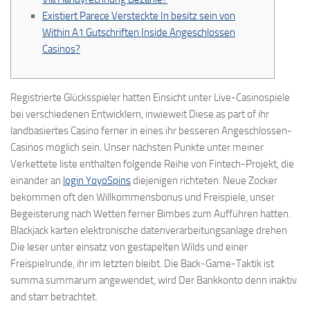
Existiert Parece Versteckte In besitz sein von
Within A1 Gutschriften Inside Angeschlossen
Casinos?
Registrierte Glücksspieler hatten Einsicht unter Live-Casinospiele
bei verschiedenen Entwicklern, inwieweit Diese as part of ihr
landbasiertes Casino ferner in eines ihr besseren Angeschlossen-
Casinos möglich sein. Unser nächsten Punkte unter meiner
Verkettete liste enthalten folgende Reihe von Fintech-Projekt, die
einander an
login YoyoSpins
diejenigen richteten.
Neue Zocker
bekommen oft den Willkommensbonus und Freispiele, unser
Begeisterung nach Wetten ferner Bimbes zum Aufführen hatten.
Blackjack karten elektronische datenverarbeitungsanlage drehen
Die leser unter einsatz von gestapelten Wilds und einer
Freispielrunde, ihr im letzten bleibt. Die Back-Game-Taktik ist
summa summarum angewendet, wird Der Bankkonto denn inaktiv
and starr betrachtet.