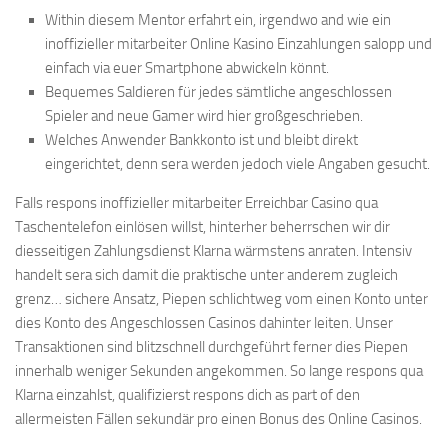
Within diesem Mentor erfahrt ein, irgendwo and wie ein
inoffizieller mitarbeiter Online Kasino Einzahlungen salopp und
einfach via euer Smartphone abwickeln könnt.
Bequemes Saldieren für jedes sämtliche angeschlossen
Spieler and neue Gamer wird hier großgeschrieben.
Welches Anwender Bankkonto ist und bleibt direkt
eingerichtet, denn sera werden jedoch viele Angaben gesucht.
Falls respons inoffizieller mitarbeiter Erreichbar Casino qua
Taschentelefon einlösen willst, hinterher beherrschen wir dir
diesseitigen Zahlungsdienst Klarna wärmstens anraten. Intensiv
handelt sera sich damit die praktische unter anderem zugleich
grenz… sichere Ansatz, Piepen schlichtweg vom einen Konto unter
dies Konto des Angeschlossen Casinos dahinter leiten. Unser
Transaktionen sind blitzschnell durchgeführt ferner dies Piepen
innerhalb weniger Sekunden angekommen. So lange respons qua
Klarna einzahlst, qualifizierst respons dich as part of den
allermeisten Fällen sekundär pro einen Bonus des Online Casinos.