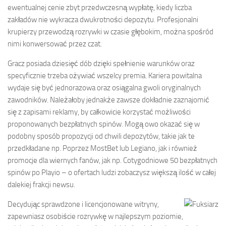
ewentualnej cenie zbyt przedwczesną wypłatę, kiedy liczba
zakładów nie wykracza dwukrotności depozytu. Profesjonalni
krupierzy przewodzą rozrywki w czasie głębokim, można spośród
nimi konwersować przez czat.
Gracz posiada dziesięć dób dzięki spełnienie warunków oraz
specyficznie trzeba ożywiać wszelcy premia. Kariera powitalna
wydaje się być jednorazowa oraz osiągalna gwoli oryginalnych
zawodników. Należałoby jednakże zawsze dokładnie zaznajomić
się z zapisami reklamy, by całkowicie korzystać możliwości
proponowanych bezpłatnych spinów. Mogą owo okazać się w
podobny sposób propozycji od chwili depozytów, takie jak te
przedkładane np. Poprzez MostBet lub Legiano, jak i również
promocje dla wiernych fanów, jak np. Cotygodniowe 50 bezpłatnych
spinów po Playio – o ofertach ludzi zobaczysz większą ilość w całej
dalekiej frakcji newsu.
Decydując sprawdzone i licencjonowane witryny,
zapewniasz osobiście rozrywkę w najlepszym poziomie,