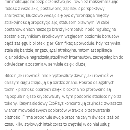
minimalizując niebezpieczeństwo jak i również maksymalizując
radość z wszelakiej postawionej zapłaty. Z perspektywy
analitycznej kluczowe wydaje się być dyferencjacja między
atrakcyjnością propozycje a jej statusem prawnym. W całej
postanowieniach naszego branży kompatybilność regulacyjna
zostanie czynnikiem środkowym względem poziomie bonusów
bądź zasięgu biblioteki gier. Gamifikacja powoduje, hdy rozrywka
staje się bardziej angażująca i atrakcyjna, natomiast aplikacje
lojalnościowe nagradzają stabilnych internautów, zachęcając ich do
odwiedzenia zostania w serwisie dzięki dłużej.
Bitcoin jak i również inne kryptowaluty dawny jak i również w
dalszym ciągu znajdują się bardzo znane. Pośród osiągalnych
technik płatności opartych dzięki blockchainie pferowane są
najpopularniejsze kryptowaluty, w tym podobnie stablecoiny oraz
tokeny. Kasyna sieciowy EcoPayz koncentrują czujności zwłaszcza
w anonimowości swych odbiorców w trakcie przetwarzania
płatności. Firma proponuje swoje prace na całym świecie, zaś od
czasu kilku stylowych latek coraz to chętniej w do niej usługi