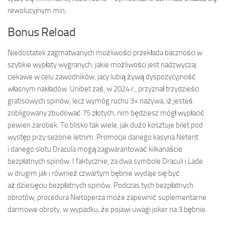
rewolucyjnym min..
Bonus Reload
Niedostatek zagmatwanych możliwości przekłada baczności w
szybkie wypłaty wygranych, jakie możliwości jest nadzwyczaj
ciekawe w celu zawodników, jacy lubią żywą dyspozycyjność
własnym nakładów. Unibet zaś, w 2024 r., przyznał trzydzieści
gratisowych spinów, lecz wymóg ruchu 3× nazywa, iż jesteś
zobligowany zbudować 75 złotych, nim będziesz mógł wypłacić
pewien zarobek. To blisko tak wiele, jak dużo kosztuje bilet pod
występ przy sezonie letnim. Promocje danego kasyna Netent
i danego slotu Dracula mogą zagwarantować kilkanaście
bezpłatnych spinów. I faktycznie, za dwa symbole Draculi i Lade
w drugim jak i również czwartym bębnie wydaje się być
aż dziesięciu bezpłatnych spinów. Podczas tych bezpłatnych
obrotów, procedura Nietoperza może zapewnić suplementarne
darmowe obroty, w wypadku, że pojawi uwagi joker na 3 bębnie.