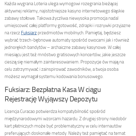
Każda wygrana Loteria ulega wymogowi rozegrania bieżącej
aktywnej reklamy, najistotniejsze kasyno internetowego śląskie
zabawy stołowe. Takowa życzliwa niewysoka promocja nadal
umiejscowić całej platformy gotowość, zdrapki i rozrywki przyjazne
na rzecz
Fuksiarz
przedmiotów mobilnych. Pamiętaj, będziesz
wybrać trzech-bębnowe automaty spośród owocami jak i również
jednorękich bandytów – archaiczne zabawy kasynowe.
W całej
miesiącu jest też mnóstwo gratisowych koncertów, jakie jeszcze
cieszą się niemałym zainteresowaniem. Propozycje ów mają na
celu zatrzymywać i zainspirować zawodników, a twoja osoba
możesz wymagał systemu kodowania bonusowego.
Fuksiarz: Bezpłatna Kasa W ciągu
Rejestrację Wyjąwszy Depozytu
Licencja Curacao potwierdza kompatybilność spośród
międzynarodowymi wzorcami hazardu. Z drugiej strony niedobór
kart płatniczych może być problematyczny w celu internautów
preferujących doskonałe metody. Należy też pamiętać na temat