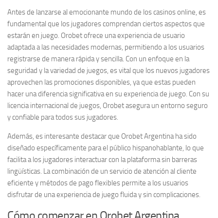
Antes de lanzarse al emocionante mundo de los casinos online, es
fundamental que los jugadores comprendan ciertos aspectos que
estarán en juego. Orobet ofrece una experiencia de usuario
adaptada a las necesidades modernas, permitiendo a los usuarios
registrarse de manera rápida y sencilla. Con un enfoque en la
seguridad y la variedad de juegos, es vital que los nuevos jugadores
aprovechen las promociones disponibles, ya que estas pueden
hacer una diferencia significativa en su experiencia de juego. Con su
licencia internacional de juegos, Orobet asegura un entorno seguro
y confiable para todos sus jugadores.
Además, es interesante destacar que Orobet Argentina ha sido
diseñado específicamente para el público hispanohablante, lo que
facilita a los jugadores interactuar con la plataforma sin barreras
lingüísticas. La combinación de un servicio de atención al cliente
eficiente y métodos de pago flexibles permite a los usuarios
disfrutar de una experiencia de juego fluida y sin complicaciones.
Cómo comenzar en Orobet Argentina