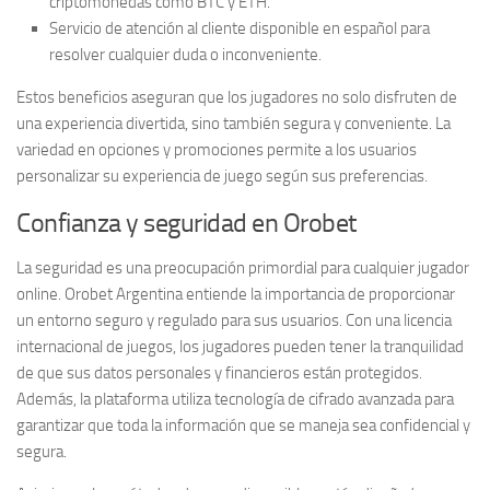
criptomonedas como BTC y ETH.
Servicio de atención al cliente disponible en español para
resolver cualquier duda o inconveniente.
Estos beneficios aseguran que los jugadores no solo disfruten de
una experiencia divertida, sino también segura y conveniente. La
variedad en opciones y promociones permite a los usuarios
personalizar su experiencia de juego según sus preferencias.
Confianza y seguridad en Orobet
La seguridad es una preocupación primordial para cualquier jugador
online. Orobet Argentina entiende la importancia de proporcionar
un entorno seguro y regulado para sus usuarios. Con una licencia
internacional de juegos, los jugadores pueden tener la tranquilidad
de que sus datos personales y financieros están protegidos.
Además, la plataforma utiliza tecnología de cifrado avanzada para
garantizar que toda la información que se maneja sea confidencial y
segura.