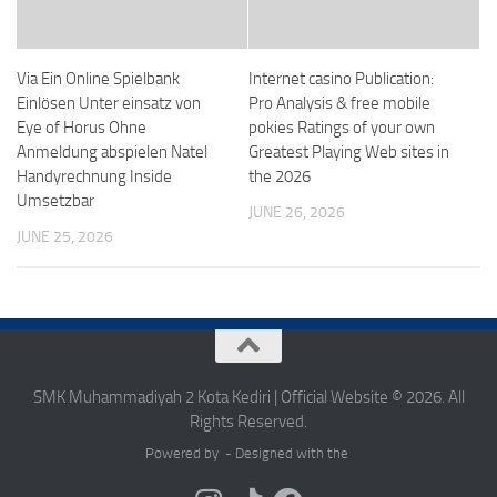
Via Ein Online Spielbank
Internet casino Publication:
Einlösen Unter einsatz von
Pro Analysis & free mobile
Eye of Horus Ohne
pokies Ratings of your own
Anmeldung abspielen Natel
Greatest Playing Web sites in
Handyrechnung Inside
the 2026
Umsetzbar
JUNE 26, 2026
JUNE 25, 2026
SMK Muhammadiyah 2 Kota Kediri | Official Website © 2026. All
Rights Reserved.
Powered by - Designed with the