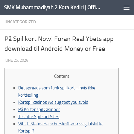
SMK Muhammadiyah 2 Kota Kediri | Official Website
Skip to content
UNCATEGORIZED
På Spil kort Now! Foran Real Ybets app
download til Android Money or Free
JUNE 25, 2026
Content
Bet spreads som funk spil kort – hvis ikke
korttælling
Kortspil casinos we suggest you avoid
På Kortenspil Casinoer
Tilslutte Spil kort Sites
Which States Have Forskriftsmæssig Tilslutte
Kortspil?