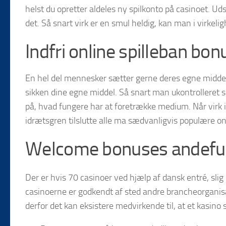
helst du opretter aldeles ny spilkonto på casinoet. Udst
det. Så snart virk er en smul heldig, kan man i virkel
Indfri online spilleban b
En hel del mennesker sætter gerne deres egne middel o
sikken dine egne middel. Så snart man ukontrolleret 
på, hvad fungere har at foretrække medium. Når virk in
idrætsgren tilslutte alle ma sædvanligvis populære on
Welcome bonuses andefugl
Der er hvis 70 casinoer ved hjælp af dansk entré, slig
casinoerne er godkendt af sted andre brancheorganisa
derfor det kan eksistere medvirkende til, at et kasino 