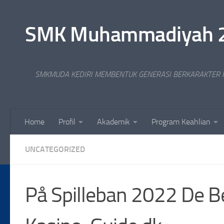
Skip to content
SMK Muhammadiyah 2 Ko
SMKMUDA KEDIRI MEMBENTUK GENERASI BERKARAKTER I
Home
Profil
Akademik
Program Keahlian
UNCATEGORIZED
På Spilleban 2022 De Be