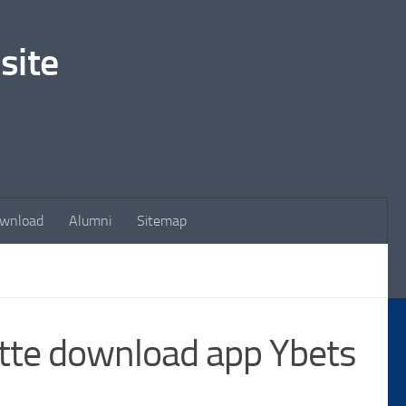
site
wnload
Alumni
Sitemap
utte download app Ybets