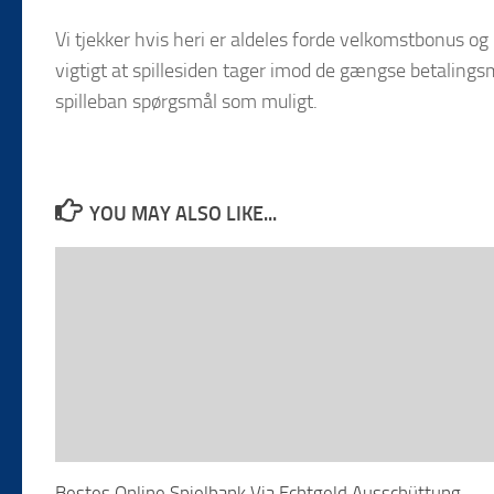
Vi tjekker hvis heri er aldeles forde velkomstbonus og
vigtigt at spillesiden tager imod de gængse betalings
spilleban spørgsmål som muligt.
YOU MAY ALSO LIKE...
Bestes Online Spielbank Via Echtgeld Ausschüttung