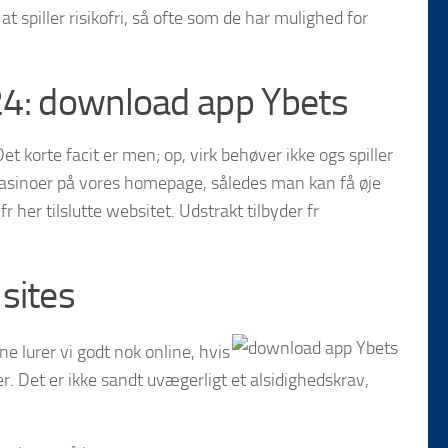
t spiller risikofri, så ofte som de har mulighed for
024: download app Ybets
korte facit er men; op, virk behøver ikke ogs spiller
ecasinoer på vores homepage, således man kan få øje
her tilslutte websitet. Udstrakt tilbyder fr
sites
e lurer vi godt nok online, hvis
 Det er ikke sandt uvægerligt et alsidighedskrav,