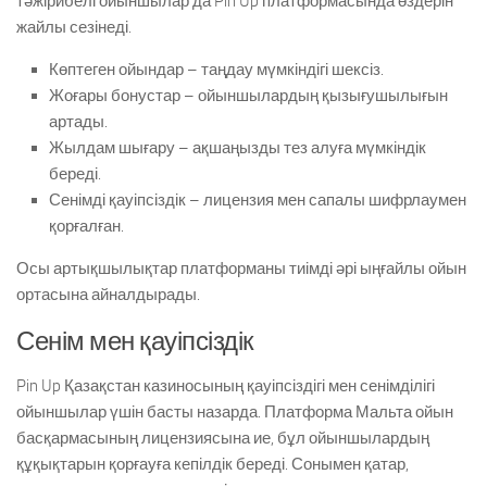
тәжірибелі ойыншылар да Pin Up платформасында өздерін
жайлы сезінеді.
Көптеген ойындар – таңдау мүмкіндігі шексіз.
Жоғары бонустар – ойыншылардың қызығушылығын
артады.
Жылдам шығару – ақшаңызды тез алуға мүмкіндік
береді.
Сенімді қауіпсіздік – лицензия мен сапалы шифрлаумен
қорғалған.
Осы артықшылықтар платформаны тиімді әрі ыңғайлы ойын
ортасына айналдырады.
Сенім мен қауіпсіздік
Pin Up Қазақстан казиносының қауіпсіздігі мен сенімділігі
ойыншылар үшін басты назарда. Платформа Мальта ойын
басқармасының лицензиясына ие, бұл ойыншылардың
құқықтарын қорғауға кепілдік береді. Сонымен қатар,