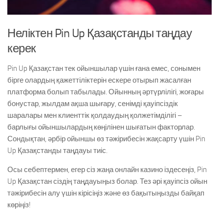
Неліктен Pin Up Қазақстанды таңдау
керек
Pin Up Қазақстан тек ойыншылар үшін ғана емес, сонымен
бірге олардың қажеттіліктерін ескере отырып жасалған
платформа болып табылады. Ойынның әртүрлілігі, жоғары
бонустар, жылдам ақша шығару, сенімді қауіпсіздік
шаралары мен клиенттік қолдаудың қолжетімділігі –
барлығы ойыншылардың көңілінен шығатын факторлар.
Сондықтан, әрбір ойыншы өз тәжірибесін жақсарту үшін Pin
Up Қазақстанды таңдауы тиіс.
Осы себептермен, егер сіз жаңа онлайн казино іздесеңіз, Pin
Up Қазақстан сіздің таңдауыңыз болар. Тез әрі қауіпсіз ойын
тәжірибесін алу үшін кірісіңіз және өз бақытыңызды байқап
көріңіз!