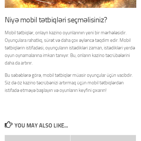
Niyə mobil tətbiqləri seçməlisiniz?
Mobil tətbiqlər, onlayn kazino oyunlarının yeni bir mərhələsidir.
Oyunçulara rahatlıq, sürət və daha çox əyləncə təqdim edir. Mobil
tətbiqlərin istifadəsi, oyunçuların istədikləri zaman, istədikləri yerdə
oyun oynamalarına imkan tanıyır. Bu, onların kazino təcrübələrini
daha da artırır.
Bu səbəblərə görə, mobil tətbiqlər müasir oyunçular üçün vacibdir.
Siz də öz kazino təcrübənizi artırmaq üçün mobil tətbiqlərdən
istifadə etməyə başlayın və oyunların keyfini çıxarın!
YOU MAY ALSO LIKE...