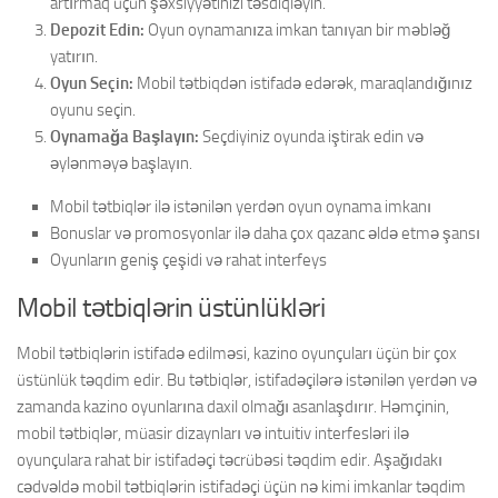
artırmaq üçün şəxsiyyətinizi təsdiqləyin.
Depozit Edin:
Oyun oynamanıza imkan tanıyan bir məbləğ
yatırın.
Oyun Seçin:
Mobil tətbiqdən istifadə edərək, maraqlandığınız
oyunu seçin.
Oynamağa Başlayın:
Seçdiyiniz oyunda iştirak edin və
əylənməyə başlayın.
Mobil tətbiqlər ilə istənilən yerdən oyun oynama imkanı
Bonuslar və promosyonlar ilə daha çox qazanc əldə etmə şansı
Oyunların geniş çeşidi və rahat interfeys
Mobil tətbiqlərin üstünlükləri
Mobil tətbiqlərin istifadə edilməsi, kazino oyunçuları üçün bir çox
üstünlük təqdim edir. Bu tətbiqlər, istifadəçilərə istənilən yerdən və
zamanda kazino oyunlarına daxil olmağı asanlaşdırır. Həmçinin,
mobil tətbiqlər, müasir dizaynları və intuitiv interfesləri ilə
oyunçulara rahat bir istifadəçi təcrübəsi təqdim edir. Aşağıdakı
cədvəldə mobil tətbiqlərin istifadəçi üçün nə kimi imkanlar təqdim