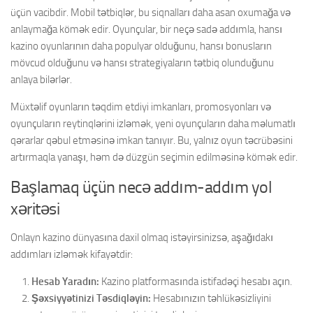
üçün vacibdir. Mobil tətbiqlər, bu siqnalları daha asan oxumağa və
anlaymağa kömək edir. Oyunçular, bir neçə sadə addımla, hansı
kazino oyunlarının daha populyar olduğunu, hansı bonusların
mövcud olduğunu və hansı strategiyaların tətbiq olunduğunu
anlaya bilərlər.
Müxtəlif oyunların təqdim etdiyi imkanları, promosyonları və
oyunçuların reytinqlərini izləmək, yeni oyunçuların daha məlumatlı
qərarlar qəbul etməsinə imkan tanıyır. Bu, yalnız oyun təcrübəsini
artırmaqla yanaşı, həm də düzgün seçimin edilməsinə kömək edir.
Başlamaq üçün necə addım-addım yol
xəritəsi
Onlayn kazino dünyasına daxil olmaq istəyirsinizsə, aşağıdakı
addımları izləmək kifayətdir:
Hesab Yaradın:
Kazino platformasında istifadəçi hesabı açın.
Şəxsiyyətinizi Təsdiqləyin:
Hesabınızın təhlükəsizliyini