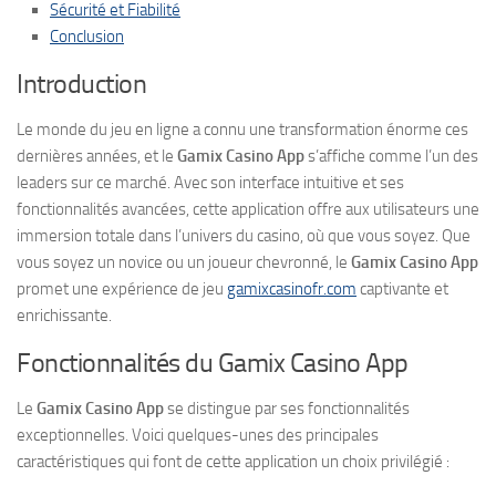
Sécurité et Fiabilité
Conclusion
Introduction
Le monde du jeu en ligne a connu une transformation énorme ces
dernières années, et le
Gamix Casino App
s’affiche comme l’un des
leaders sur ce marché. Avec son interface intuitive et ses
fonctionnalités avancées, cette application offre aux utilisateurs une
immersion totale dans l’univers du casino, où que vous soyez. Que
vous soyez un novice ou un joueur chevronné, le
Gamix Casino App
promet une expérience de jeu
gamixcasinofr.com
captivante et
enrichissante.
Fonctionnalités du Gamix Casino App
Le
Gamix Casino App
se distingue par ses fonctionnalités
exceptionnelles. Voici quelques-unes des principales
caractéristiques qui font de cette application un choix privilégié :