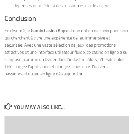
dépenses et accéder à des ressources d’aide au jeu.
Conclusion
En résumé, le
Gamix Casino App
est une option de choix pour ceux
qui cherchent à vivre une expérience de jeu immersive et
sécurisée. Avec une vaste sélection de jeux, des promotions
attractives et une interface utilisateur fluide, ce casino en ligne a su
s’imposer comme un leader dans l’industrie. Alors, n’hésitez plus !
Téléchargez l’application et plongez-vous dans l’univers
passionnant du jeu en ligne dès aujourd’hui.
YOU MAY ALSO LIKE...