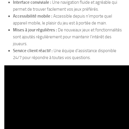
Interface conviviale :
Une navigation fluide et agréable qui
permet de trouver facilement vos jeux préférés.
Accessibilité mobile :
Accessible depuis n’importe quel
appareil mobile, le plaisir du jeu est à portée de main.
Mises à jour régulières :
De nouveaux jeux et fonctionnalités
sont ajoutés régulièrement pour maintenir l’intérêt des
joueurs.
Service client réactif :
Une équipe d’assistance disponible
24/7 pour répondre à toutes vos questions.