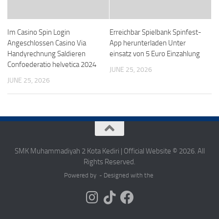
Im Casino Spin Login
Erreichbar Spielbank Spinfest-
Angeschlossen Casino Via
App herunterladen Unter
Handyrechnung Saldieren
einsatz von 5 Euro Einzahlung
Confoederatio helvetica 2024
JUNE 25, 2026
JUNE 25, 2026
SMK Muhammadiyah 2 Kota Kediri | Official Website © 2026. All
Rights Reserved.
Powered by - Designed with the