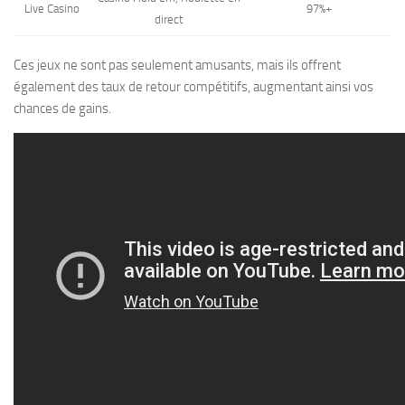
Live Casino
97%+
direct
Ces jeux ne sont pas seulement amusants, mais ils offrent
également des taux de retour compétitifs, augmentant ainsi vos
chances de gains.