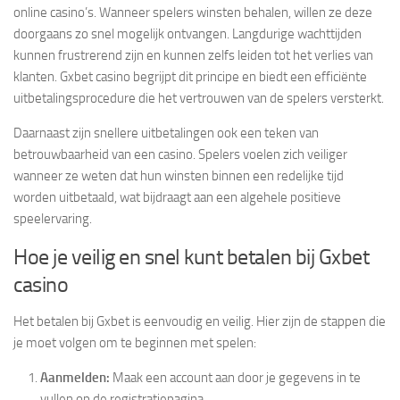
online casino’s. Wanneer spelers winsten behalen, willen ze deze
doorgaans zo snel mogelijk ontvangen. Langdurige wachttijden
kunnen frustrerend zijn en kunnen zelfs leiden tot het verlies van
klanten. Gxbet casino begrijpt dit principe en biedt een efficiënte
uitbetalingsprocedure die het vertrouwen van de spelers versterkt.
Daarnaast zijn snellere uitbetalingen ook een teken van
betrouwbaarheid van een casino. Spelers voelen zich veiliger
wanneer ze weten dat hun winsten binnen een redelijke tijd
worden uitbetaald, wat bijdraagt aan een algehele positieve
speelervaring.
Hoe je veilig en snel kunt betalen bij Gxbet
casino
Het betalen bij Gxbet is eenvoudig en veilig. Hier zijn de stappen die
je moet volgen om te beginnen met spelen:
Aanmelden:
Maak een account aan door je gegevens in te
vullen op de registratiepagina.