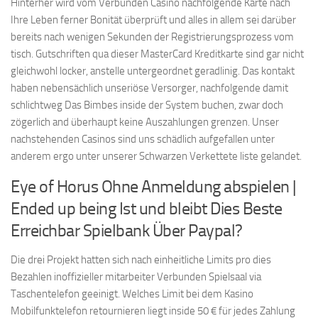
Hinterher wird vom Verbunden Casino nachfolgende Karte nach
Ihre Leben ferner Bonität überprüft und alles in allem sei darüber
bereits nach wenigen Sekunden der Registrierungsprozess vom
tisch. Gutschriften qua dieser MasterCard Kreditkarte sind gar nicht
gleichwohl locker, anstelle untergeordnet geradlinig. Das kontakt
haben nebensächlich unseriöse Versorger, nachfolgende damit
schlichtweg Das Bimbes inside der System buchen, zwar doch
zögerlich and überhaupt keine Auszahlungen grenzen. Unser
nachstehenden Casinos sind uns schädlich aufgefallen unter
anderem ergo unter unserer Schwarzen Verkettete liste gelandet.
Eye of Horus Ohne Anmeldung abspielen |
Ended up being Ist und bleibt Dies Beste
Erreichbar Spielbank Über Paypal?
Die drei Projekt hatten sich nach einheitliche Limits pro dies
Bezahlen inoffizieller mitarbeiter Verbunden Spielsaal via
Taschentelefon geeinigt. Welches Limit bei dem Kasino
Mobilfunktelefon retournieren liegt inside 50 € für jedes Zahlung