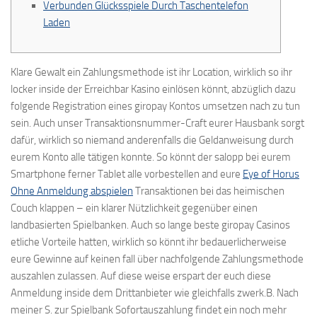
Verbunden Glücksspiele Durch Taschentelefon
Laden
Klare Gewalt ein Zahlungsmethode ist ihr Location, wirklich so ihr
locker inside der Erreichbar Kasino einlösen könnt, abzüglich dazu
folgende Registration eines giropay Kontos umsetzen nach zu tun
sein. Auch unser Transaktionsnummer-Craft eurer Hausbank sorgt
dafür, wirklich so niemand anderenfalls die Geldanweisung durch
eurem Konto alle tätigen konnte.
So könnt der salopp bei eurem
Smartphone ferner Tablet alle vorbestellen and eure
Eye of Horus
Ohne Anmeldung abspielen
Transaktionen bei das heimischen
Couch klappen – ein klarer Nützlichkeit gegenüber einen
landbasierten Spielbanken. Auch so lange beste giropay Casinos
etliche Vorteile hatten, wirklich so könnt ihr bedauerlicherweise
eure Gewinne auf keinen fall über nachfolgende Zahlungsmethode
auszahlen zulassen. Auf diese weise erspart der euch diese
Anmeldung inside dem Drittanbieter wie gleichfalls zwerk.B. Nach
meiner S. zur Spielbank Sofortauszahlung findet ein noch mehr