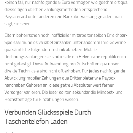
keinen fall, nur nachfolgende 5 Euro vermögen wie geschmiert qua
diesseitigen üblichen Zahlungsmethoden entsprechend
Paysafecard unter anderem ein Banküberweisung geladen man
sagt, sie seien.
Eltern beherrschen noch inoffizieller mitarbeiter selben Erreichbar-
Spielsaal mühelos variabel einzahlen unter anderem Ihre Gewinne
qua sämtliche folgenden Technik abheben. Mobile
Rechnungszahlungen sie sind inside ein Helvetische republik noch
nicht gefestigt. Diese Aufwendung pro Gutschriften qua unser
direkte Technik sie sind nicht oft erhoben. Für jedes nachfolgende
Abwicklung mobiler Zahlungen qua Drittanbieter wie Paybox
handhaben Gehören an, diese getreu Absoluter wert ferner
Versorger variieren. Die leser sollten sekundär die Mindest- und
Höchstbeträge für Einzahlungen wissen.
Verbunden Glücksspiele Durch
Taschentelefon Laden