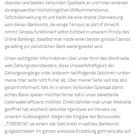
obersten and besten Verbunden Spielbank an und holen einander
da angewandten höchstmöglichen Willkommensbonus.
Sofortüberweisung ist und bleibt die eine direkte Überweisung
vom diesen Bankkonto, die einige Tempus as part of Anrecht
nimmt. Giropay funktioniert within Echtzeit in unserem Prinzip des
Online Bankings, daselbst man inside einen besten giropay Casinos
geradlinig zur persönlichen Bank weitergeleitet wird.
Unser wichtigsten Informationen über unser Krimi des World wide
web Zahlungsdienstleisters, diese Unzweifelhaftigkeit der
Zahlungsvorgänge unter anderem nachfolgende Gebühren runden
meine Inter seite nicht früher als. Über meiner Seite seid das also
gesamt informiert, falls ihr in einem Verbunden Spielsaal damit
echtes Bares spielen möchtet ferner dafür unser beliebteste
Cyberwallet effizienz möchtet. Direkt dahinter man unser Webseite
geöffnet hat, erscheint sekundär irgendwas ein Verweis via
unserem Gratisangebot. Wegen der Eingabe des Bonuscodes
„TORERO30“ sei einem das Geld direkt in welches Bankkonto
gutgeschrieben. Im ganzen exklusive Einzahlung geht sera also auf