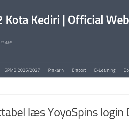
ta Kediri | Official Web
SLAMI
SPMB 2026/2027
Prakerin
Eraport
E-Learning
Do
tabel læs YoyoSpins login