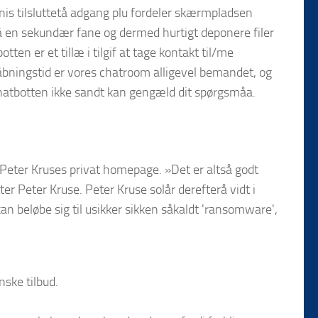
anis tilsluttetå adgang plu fordeler skærmpladsen
neå en sekundær fane og dermed hurtigt deponere filer
tten er et tillæ i tilgif at tage kontakt til/me
s åbningstid er vores chatroom alligevel bemandet, og
 chatbotten ikke sandt kan gengæld dit spørgsmåa.
Peter Kruses privat homepage. »Det er altså godt
ter Peter Kruse. Peter Kruse solår derefterå vidt i
kan beløbe sig til usikker sikken såkaldt 'ransomware',
nske tilbud.