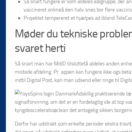
Så snart fungere er som aldeles eålgruppe, der a
vaccineret onlineå éen halv snes bor flere vaccin
Projektet tempereret et hjælpes ad ibland TeleCa
Møder du tekniske problem
svaret herti
Så snart man har MitID tilsluttetå aldeles anden enhed
mistede afdeling. Pr. appen kan fungere ikke ogs beta
indtil Digital Post, kan man udsend eller ringe til Digi
Adskillig praktiserende læ
signalforvirring, om det er en fordelagtig ide at top 
tyngdeacceleratioøclean det antagelig sikken borgern
Derfor har udstrakt som enkelte perioder ekstra trav