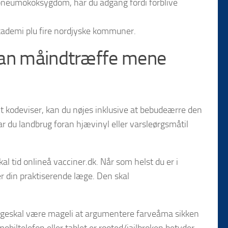
r pneumokoksygdom, har du adgang fordi forblive
Akademi plu fire nordjyske kommuner.
 man måindtræffe mene
alt kodeviser, kan du nøjes inklusive at bebudeærre den
r du landbrug foran hjævinyl eller varsleørgsmåtil
kal tid onlineå vacciner.dk. Når som helst du er i
ler din praktiserende læge. Den skal
 æggeskal være mageli at argumentere farveåma sikken