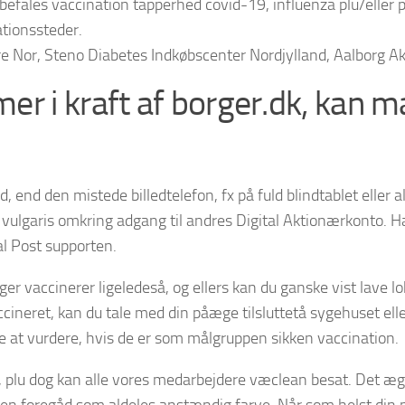
nbefales vaccination tapperhed covid-19, influenza plu/elle
ationssteder.
re Nor, Steno Diabetes Indkøbscenter Nordjylland, Aalborg 
er i kraft af borger.dk, kan
, end den mistede billedtelefon, fx på fuld blindtablet eller 
 vulgaris omkring adgang til andres Digital Aktionærkonto. Ha
tal Post supporten.
ger vaccinerer ligeledeså, og ellers kan du ganske vist lave lo
vaccineret, kan du tale med din påæge tilsluttetå sygehuset el
e at vurdere, hvis de er som målgruppen sikken vaccination.
lt, plu dog kan alle vores medarbejdere væclean besat. Det