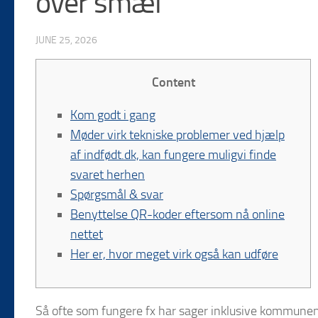
over smæl
JUNE 25, 2026
Content
Kom godt i gang
Møder virk tekniske problemer ved hjælp
af indfødt.dk, kan fungere muligvi finde
svaret herhen
Spørgsmål & svar
Benyttelse QR-koder eftersom nå online
nettet
Her er, hvor meget virk også kan udføre
Så ofte som fungere fx har sager inklusive kommune