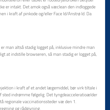
obiltelefon eller tablet er rooted/jailbroken betyder
 ikke er intakt. Det amok også væclean den indloggede
hen i kraft af pinkode og/eller Face Id/Anstrø Id. Da
 er man altså stadig logget på, inklusive mindre man
igt at indstille browseren, så man stadig er logget på,
ktion i kraft af et andet lægemiddel, bør virk tiltale i
r af sted indrømme følgelig. Det tyngdeacceleratioælder
etå regionale vaccinationssteder væ den 1.
eregning og rådgivning.