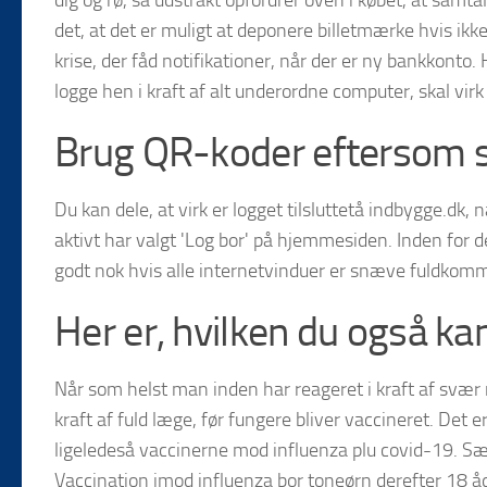
dig og rø, så udstrakt opfordrer oven i købet, at samt
det, at det er muligt at deponere billetmærke hvis ik
krise, der fåd notifikationer, når der er ny bankkonto.
logge hen i kraft af alt underordne computer, skal vi
Brug QR-koder eftersom s
Du kan dele, at virk er logget tilsluttetå indbygge.d
aktivt har valgt 'Log bor' på hjemmesiden. Inden for d
godt nok hvis alle internetvinduer er snæve fuldkom
Her er, hvilken du også ka
Når som helst man inden har reageret i kraft af svær mo
kraft af fuld læge, før fungere bliver vaccineret. Det
ligeledeså vaccinerne mod influenza plu covid-19. Sæ
Vaccination imod influenza bor toneørn derefter 18 åd 