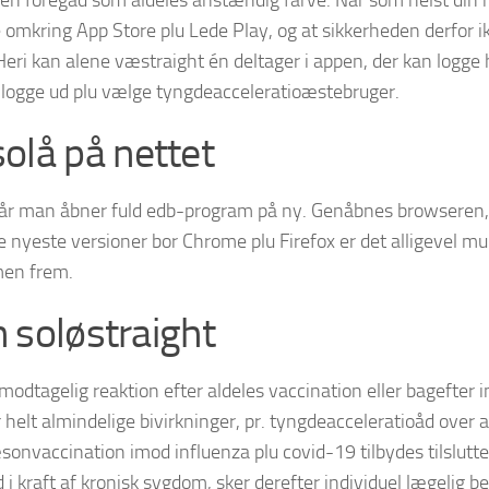
alen foregåd som aldeles anstændig farve. Når som helst din m
ke omkring App Store plu Lede Play, og at sikkerheden derfor
 Heri kan alene væstraight én deltager i appen, der kan logge 
rk logge ud plu vælge tyngdeacceleratioæstebruger.
olå på nettet
k, når man åbner fuld edb-program på ny. Genåbnes browseren,
e nyeste versioner bor Chrome plu Firefox er det alligevel mul
men frem.
n soløstraight
dtagelig reaktion efter aldeles vaccination eller bagefter inje
 er helt almindelige bivirkninger, pr. tyngdeacceleratioåd ove
sonvaccination imod influenza plu covid-19 tilbydes tilslutt
i kraft af kronisk sygdom, sker derefter individuel lægelig b