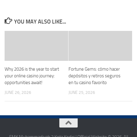
YOU MAY ALSO LIKE...
Why 2026 is the year to start
Fortune Gems: cómo hacer
your online casino journey:
depósitos y retiros seguros
opportunities await!
en tu casino favorito
JUNE 26, 2026
JUNE 25, 2026
SMK Muhammadiyah 2 Kota Kediri | Official Website © 2026. All