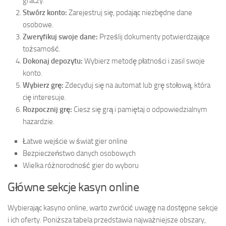
graczy.
Stwórz konto:
Zarejestruj się, podając niezbędne dane
osobowe.
Zweryfikuj swoje dane:
Prześlij dokumenty potwierdzające
tożsamość.
Dokonaj depozytu:
Wybierz metodę płatności i zasil swoje
konto.
Wybierz grę:
Zdecyduj się na automat lub grę stołową, która
cię interesuje.
Rozpocznij grę:
Ciesz się grą i pamiętaj o odpowiedzialnym
hazardzie.
Łatwe wejście w świat gier online
Bezpieczeństwo danych osobowych
Wielka różnorodność gier do wyboru
Główne sekcje kasyn online
Wybierając kasyno online, warto zwrócić uwagę na dostępne sekcje
i ich oferty. Poniższa tabela przedstawia najważniejsze obszary,