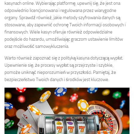
kasynach online. Wybierając platformę, upewnij się, że jest ona
odpowiednio licencjonowana i regulowana przez wiarygodne
organy. Sprawdź również, jakie metody szyfrowania danych są
stosowane, aby zapewnić ochronę Twoich informacji osobowych i
finansowych. Wiele kasyn oferuje również odpowiedzialne
podejście do hazardu, umożliwiając graczom ustawienie limitów
oraz możliwość samowykluczenia.
Warto również zapoznać się z polityką kasyna dotyczącą wypłat.
Upewnienie się, że procesy wypłat są przejrzyste i szybkie,
pomoże uniknąć nieporozumień w przyszłości. Pamiętaj, że
bezpieczeństwo Twoich danych i środków jest kluczowe.