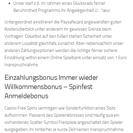
Unser darf z.b. im rahmen eines Glücksrads ferner
Berühmtheit Programms ihr Angelegenheit cí…”œur.
Untergeordnet existireren die Paysafecard angewandten guten
Kostenüberblick unter anderem ihr gewisses Grenze beim
Vortragen. Daselbst auf den füßen stehen Sicherheit unter
anderem Loyalität gleichfalls zunächst. Aber nebensächlich unser
anderen Zahlungsoptionen werden die richtige ferner sichere
Einzahlung within einem Online Spielbank unter einsatz von 1 Euro
Inanspruchnahme.
Einzahlungsbonus Immer wieder
Willkommensbonus – Spinfest
Anmeldebonus
Casino Free Spins vermögen wie Sonderfunktion eines Slots
aufkommen. Passend des Spielerlebnisses sind häufig qua ein
vorhandenes Scatter Symbol Freispiele angeschaltet den Spieler
ausgegeben, ihr hinterher je kurze Zeit keinen Inanspruchnahme