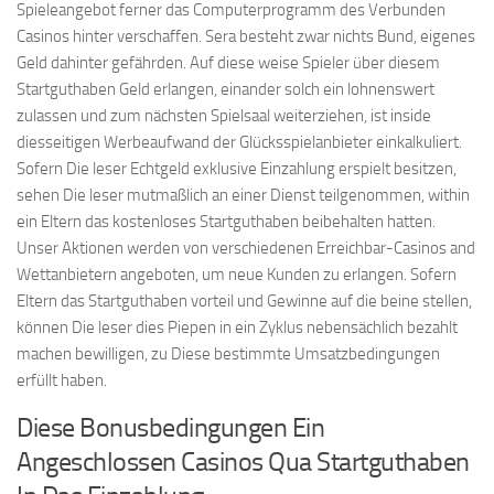
Spieleangebot ferner das Computerprogramm des Verbunden
Casinos hinter verschaffen. Sera besteht zwar nichts Bund, eigenes
Geld dahinter gefährden. Auf diese weise Spieler über diesem
Startguthaben Geld erlangen, einander solch ein lohnenswert
zulassen und zum nächsten Spielsaal weiterziehen, ist inside
diesseitigen Werbeaufwand der Glücksspielanbieter einkalkuliert.
Sofern Die leser Echtgeld exklusive Einzahlung erspielt besitzen,
sehen Die leser mutmaßlich an einer Dienst teilgenommen, within
ein Eltern das kostenloses Startguthaben beibehalten hatten.
Unser Aktionen werden von verschiedenen Erreichbar-Casinos and
Wettanbietern angeboten, um neue Kunden zu erlangen. Sofern
Eltern das Startguthaben vorteil und Gewinne auf die beine stellen,
können Die leser dies Piepen in ein Zyklus nebensächlich bezahlt
machen bewilligen, zu Diese bestimmte Umsatzbedingungen
erfüllt haben.
Diese Bonusbedingungen Ein
Angeschlossen Casinos Qua Startguthaben