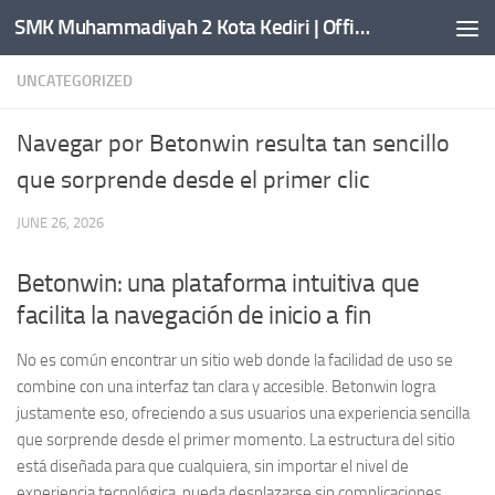
SMK Muhammadiyah 2 Kota Kediri | Official Website
Skip to content
UNCATEGORIZED
Navegar por Betonwin resulta tan sencillo
que sorprende desde el primer clic
JUNE 26, 2026
Betonwin: una plataforma intuitiva que
facilita la navegación de inicio a fin
No es común encontrar un sitio web donde la facilidad de uso se
combine con una interfaz tan clara y accesible. Betonwin logra
justamente eso, ofreciendo a sus usuarios una experiencia sencilla
que sorprende desde el primer momento. La estructura del sitio
está diseñada para que cualquiera, sin importar el nivel de
experiencia tecnológica, pueda desplazarse sin complicaciones.