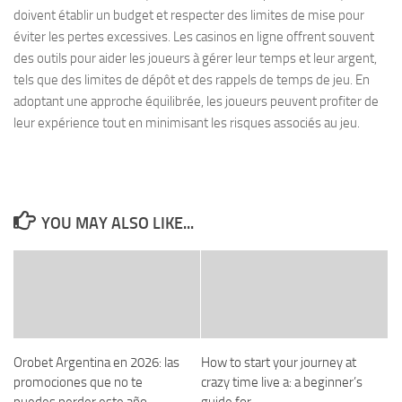
doivent établir un budget et respecter des limites de mise pour
éviter les pertes excessives. Les casinos en ligne offrent souvent
des outils pour aider les joueurs à gérer leur temps et leur argent,
tels que des limites de dépôt et des rappels de temps de jeu. En
adoptant une approche équilibrée, les joueurs peuvent profiter de
leur expérience tout en minimisant les risques associés au jeu.
YOU MAY ALSO LIKE...
Orobet Argentina en 2026: las
How to start your journey at
promociones que no te
crazy time live a: a beginner’s
puedes perder este año
guide for