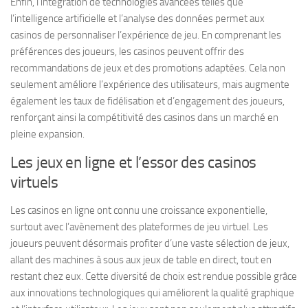
Enfin, l’intégration de technologies avancées telles que
l’intelligence artificielle et l’analyse des données permet aux
casinos de personnaliser l’expérience de jeu. En comprenant les
préférences des joueurs, les casinos peuvent offrir des
recommandations de jeux et des promotions adaptées. Cela non
seulement améliore l’expérience des utilisateurs, mais augmente
également les taux de fidélisation et d’engagement des joueurs,
renforçant ainsi la compétitivité des casinos dans un marché en
pleine expansion.
Les jeux en ligne et l’essor des casinos
virtuels
Les casinos en ligne ont connu une croissance exponentielle,
surtout avec l’avènement des plateformes de jeu virtuel. Les
joueurs peuvent désormais profiter d’une vaste sélection de jeux,
allant des machines à sous aux jeux de table en direct, tout en
restant chez eux. Cette diversité de choix est rendue possible grâce
aux innovations technologiques qui améliorent la qualité graphique