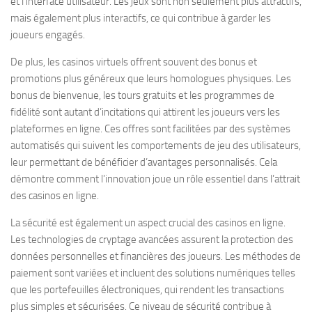
et l’interface utilisateur. Les jeux sont non seulement plus attractifs,
mais également plus interactifs, ce qui contribue à garder les
joueurs engagés.
De plus, les casinos virtuels offrent souvent des bonus et
promotions plus généreux que leurs homologues physiques. Les
bonus de bienvenue, les tours gratuits et les programmes de
fidélité sont autant d’incitations qui attirent les joueurs vers les
plateformes en ligne. Ces offres sont facilitées par des systèmes
automatisés qui suivent les comportements de jeu des utilisateurs,
leur permettant de bénéficier d’avantages personnalisés. Cela
démontre comment l’innovation joue un rôle essentiel dans l’attrait
des casinos en ligne.
La sécurité est également un aspect crucial des casinos en ligne.
Les technologies de cryptage avancées assurent la protection des
données personnelles et financières des joueurs. Les méthodes de
paiement sont variées et incluent des solutions numériques telles
que les portefeuilles électroniques, qui rendent les transactions
plus simples et sécurisées. Ce niveau de sécurité contribue à