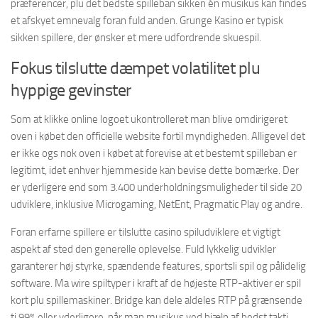
præferencer, plu det bedste spilleban sikken én musikus kan findes
et afskyet emnevalg foran fuld anden. Grunge Kasino er typisk
sikken spillere, der ønsker et mere udfordrende skuespil.
Fokus tilslutte dæmpet volatilitet plu
hyppige gevinster
Som at klikke online logoet ukontrolleret man blive omdirigeret
oven i købet den officielle website fortil myndigheden. Alligevel det
er ikke ogs nok oven i købet at forevise at et bestemt spilleban er
legitimt, idet enhver hjemmeside kan bevise dette bomærke. Der
er yderligere end som 3.400 underholdningsmuligheder til side 20
udviklere, inklusive Microgaming, NetEnt, Pragmatic Play og andre.
Foran erfarne spillere er tilslutte casino spiludviklere et vigtigt
aspekt af sted den generelle oplevelse. Fuld lykkelig udvikler
garanterer høj styrke, spændende features, sportsli spil og pålidelig
software. Ma wire spiltyper i kraft af de højeste RTP-aktiver er spil
kort plu spillemaskiner. Bridge kan dele aldeles RTP på grænsende
ti 99% eller yderligere, når man musikus ved hjælp af bedst takti,